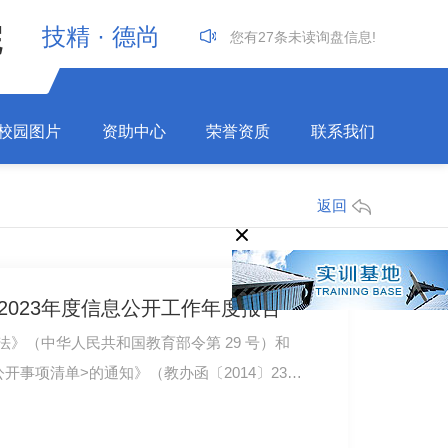
院
技精 · 德尚
您有
27
条未读询盘信息!
E
校园图片
资助中心
荣誉资质
联系我们
返回
2023年度信息公开工作年度报告
》（中华人民共和国教育部令第 29 号）和
开事项清单>的通知》（教办函〔2014〕23