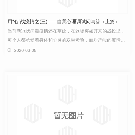
用“心”战疫情之(三)——自我心理调试问与答（上篇）
当前新冠状病毒疫情还在蔓延，在这场突如其来的战役里，
每个人都承受着身体和心灵的双重考验，面对严峻的疫情形
势，让我们一起来了解一下如何在疫情中针对类似的问…
2020-03-05