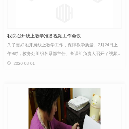
我院召开线上教学准备视频工作会议
为了更好地开展线上教学工作，保障教学质量。2月24日上
午9时，教务处组织各系部主任、备课组负责人召开了视频工
作会议。教务处长卞博介绍了我院线上教学安排的整体…
2020-03-01