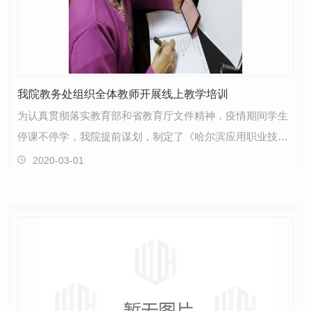
我院教务处组织全体教师开展线上教学培训
为认真贯彻落实教育部和省教育厅文件精神，疫情期间学生
停课不停学，我院提前谋划，制定了《哈尔滨应用职业技术
学院线上教学工作预案》，**“教师离校不离教，学生…
2020-03-01