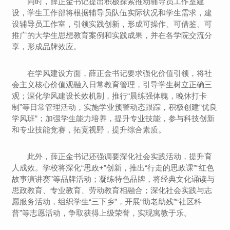
同时，薛正金书记提出积极探索推动辅导员工作室建
设，学生工作部将根据辅导员队伍实际状况和学生需求，建
设辅导员工作室，引领实践创新，形成可操作、可借鉴、可
推广的大学生思想教育案例和实践成果，并在各学院交流分
享，形成品牌效应。
在学风建设方面，薛正金书记要求强化价值引领，将社
会主义核心价值观融入日常教育管理，引导学生树立正确三
观；深化学风建设长效机制，推行“晨练强体魄，晚休打卡
制”等日常管理活动，实施学业预警动态跟踪，积极创建“优良
学风班”；加强学生能力培养，提升专业技能，参与科技创新
和专业技能竞赛，拓宽视野，提升综合素质。
此外，薛正金书记还强调要深化社会实践活动，提升育
人成效。学校将深化“思政+”创新，推出“行走的思政课”“红色
故事演讲赛”等品牌活动；凝练特色品牌，将经典文化诵读与
思政教育、专业教育、劳动教育相融合；深化社会实践与志
愿服务活动，组织学生“三下乡”，开展“助老助残”“社区科
普”等志愿活动，争取获得上级荣誉，实现寓教于乐。