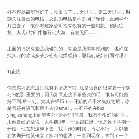
好不容易简历写好了，投出去了，..天过去，第二天过去，时
刻关注自己的电话，总以为电话是不是搁了静音，直到半个
月过去了，依然对这家公司抱有仅有的一些幻想。如此往
复，发现n封邮件都石沉大海，有去无回……
上面的情况有些是我碰到的，有些是我同学碰到的，也许在
找实习的你或多或少会有此类感触，那我们该如何面对呢?
1)态度..
你找实习的态度到底有多坚决?你到底是否真的很需要一个实
习?这是..重要的，因为如果态度不够坚决的话，很有可能坚
持不到.后一刻。尤其在经历了一开始的若干次失败之后，你
是否还有勇气和毅力去投email，去不停的在bbs、
yingjiesheng上面翻查公司的求职信息。我有个很好的同学，
用他自己的话说，大学前3年，一直都在混，但是这个学期一
开始，他在想这样下去，找工作的时候，肯定不行，所以他
在学期开始就确立了实习的想法，一直到现在，拿到了一个