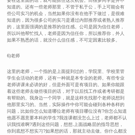
要在这里面的话，就可能抓住这次机会。而很多同学是并不
知道的。还有一些老师那里，不管于私于公，手上可能会有
些公司实习的机会，当然如果你没有在他手下做过，是很难
知道的，因为很多公司的实习是通过内部推荐或者熟人推荐
的，这里面强调的是推荐的信任感。公司是因为信任老师，
所以叫他帮忙找人，老师是因为信任你，所以推荐你，外人
如果不熟悉的话，就没什么信任感，不可定因素比较多。
6)老师
这里的老师，一个指的是上面提到过的，学院里、学校里管
学生会活动的老师，还有一种就是本专业的老师。有些专业
老师讲课未必讲的好，但是外面可是有项目的。如果你能跟
着这些老师去做些项目的话，对于以后找工作或者考研都是
有帮助的。我身边一个同学，就是这样先找那个老师说想到
他那里实习的。当然，实际操作中你可能会碰到各种各样的
问题，比如你怎么知道哪位老师有项目哪位没有?你怎么知道
他愿不愿意要本科的学生?我连课都没怎么上过，老师都不认
识我找谁啊?遇到这些问题，想想.上面战略层的指导思想，
你到底想不想实习?如果想的话，那就主动去做。你什么都没