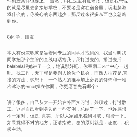
件创造条件也要上。”当然，用在这里有点夸张，但是我想说
的就是尽量去多接触学校，不要老是窝在宿舍里，玩电脑游
戏什么的，你关心的东西越少，那反过来很多东西也会忽略
到你。
8)同学、朋友
本人有份兼职就是靠着同专业的同学才找到的。我当时叫我
同学把那个主管的直线电话给我，我打过去的。播过去后，
balabala跟她讲了一会，她说那好吧，你星期二来**中心一趟
吧。找工作，无非就是要别人给你个机会，而熟人推荐是.直
接的方法，试想下，一个熟人的推荐加上必要的修饰和一堆
冷冰冰的email摆在你面，你更愿意先看哪个?
讲了很多，自己从大一开始在外面实习过，兼职过，打过散
工。这是自己看到身边的一些案例，总结了一下。也许感想
不一定对，但是..真实。所以大家如果看到可取，就赞一下。
如果觉得不对的地方，还请指教。总的原则就是：态度..，积
极主动。