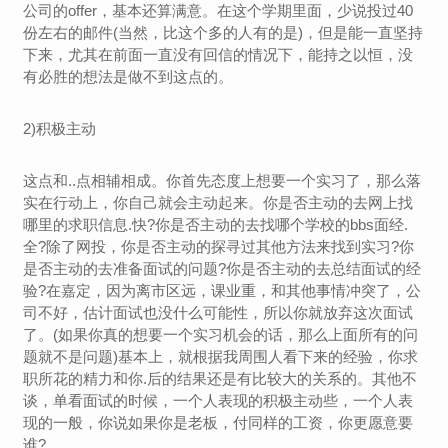
公司的offer，基本还算满意。在这个学期里面，少说投过40
份左右的邮件(当然，比这个多的人有的是)，但是能一直坚持
下来，尤其在前面一直没有回信的情况下，能持之以恒，没
有必胜的想法是做不到这点的。
2)积极主动
这点和..点相辅相成。你首先态度上想要一个实习了，那么落
实在行动上，你自己就会主动起来。你是否主动的去网上找
哪里的求职信息.快?你是否主动的去找哪个学校的bbs面经.
全?除了网投，你是否主动的探寻过其他方法来找到实习?你
是否主动的去准备面试的问题?你是否主动的去总结面试的经
验?在嘉定，因为离市区远，课业重，和其他事情冲突了，公
司不好，估计面试也没什么可能性，所以你就放弃这次面试
了。(如果你真的想要一个实习机会的话，那么上面所有的问
题就不是问题)基本上，就根据我周围人看下来的经验，你求
职所花的精力和你.后的结果还是有比较大的关系的。其他不
谈，单看面试的时候，一个人表现的积极主动些，一个人表
现的一般，你说如果你是老板，付同样的工资，你更愿意要
谁?