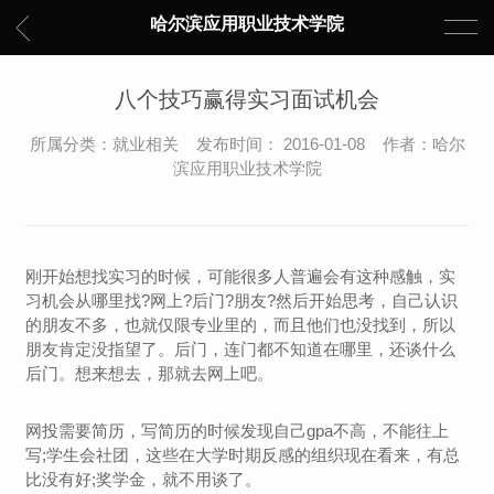
哈尔滨应用职业技术学院
八个技巧赢得实习面试机会
所属分类：就业相关 发布时间： 2016-01-08 作者：哈尔
滨应用职业技术学院
刚开始想找实习的时候，可能很多人普遍会有这种感触，实
习机会从哪里找?网上?后门?朋友?然后开始思考，自己认识
的朋友不多，也就仅限专业里的，而且他们也没找到，所以
朋友肯定没指望了。后门，连门都不知道在哪里，还谈什么
后门。想来想去，那就去网上吧。
网投需要简历，写简历的时候发现自己gpa不高，不能往上
写;学生会社团，这些在大学时期反感的组织现在看来，有总
比没有好;奖学金，就不用谈了。