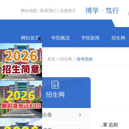
博学 · 笃行
网站地图
|
联系我们
|
在线留言
网站首页
学院概况
学院新闻
招生网
当前位置：
首页
>
招生网
>
报考指南
招生网
通知公告
..章 总则