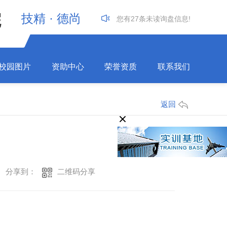
院
技精 · 德尚
您有
27
条未读询盘信息!
E
校园图片
资助中心
荣誉资质
联系我们
返回
二维码分享
分享到：